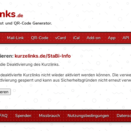
inks
.de
st und QR-Code Generator.
Mail-Link
QR-Code
vCard
iCal
Add-on
App
API
vieren:
kurzelinks.de/StaBi-Info
 die Deaktivierung des Kurzlinks.
deaktivierte Kurzlinks nicht wieder aktiviert werden können. Die ver
ktivierung gesperrt und kann aus Sicherheitsgründen nicht erneut ver
FAQ
Spenden
Missbrauch
Nutzungsbedingungen
Datens