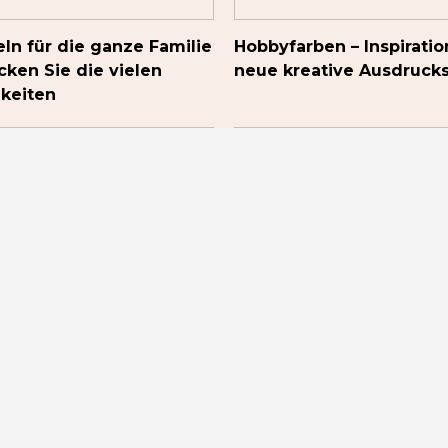
ln für die ganze Familie
Hobbyfarben – Inspiratio
cken Sie die vielen
neue kreative Ausdruck
keiten
ck: Tischtennistische
Überblick: Verschiedene
 du vor dem Kauf
Kettensägen und ihre
solltest
Eigenschaften