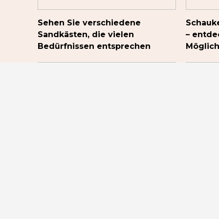
Sehen Sie verschiedene
Schauke
Sandkästen, die vielen
– entde
Bedürfnissen entsprechen
Möglich
Nachtcremes – ein Überblick
Überbli
über Produkte für die
und was
nächtliche Hautpflege
wissen 