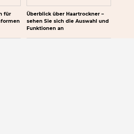
n für
Überblick über Haartrockner –
sformen
sehen Sie sich die Auswahl und
Funktionen an
Entdecken Sie die
verschiedenen Optionen für
Smart Speaker